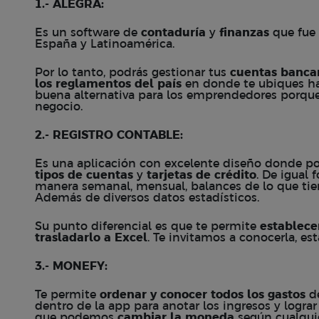
1.-
ALEGRA
:
Es un software de
contaduría
y
finanzas
que fue 
España y Latinoamérica.
Por lo tanto, podrás gestionar tus
cuentas bancar
los reglamentos del país
en donde te ubiques h
buena alternativa para los emprendedores porque
negocio.
2.-
REGISTRO CONTABLE
:
Es una aplicación con excelente diseño donde po
tipos de cuentas
y
tarjetas de crédito
. De igual 
manera semanal, mensual, balances de lo que tie
Además de diversos datos estadísticos.
Su punto diferencial es que te permite
establece
trasladarlo a Excel
. Te invitamos a conocerla, est
3.-
MONEFY
:
Te permite
ordenar y conocer todos los gastos
de
dentro de la app para anotar los ingresos y logr
que podemos
cambiar la moneda
según cualqui