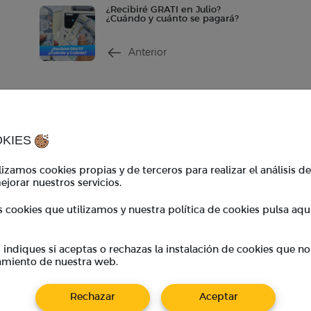
¿Recibiré GRATI en Julio?
¿Cuándo y cuánto se pagará?
Anterior
Contacto
Ho
contacto@tkambio.com
Hor
OKIES
WhatsApp:
+51 986 767 908
Hor
izamos cookies propias y de terceros para realizar el análisis d
ejorar nuestros servicios.
TKambio
*En
s cookies que utilizamos y nuestra política de cookies pulsa aqu
coo
Empresas
Cupones
ndiques si aceptas o rechazas la instalación de cookies que no
BeneficiosTK
amiento de nuestra web.
Preguntas frecuentes
Calculadora de divisas
Rechazar
Aceptar
Blog