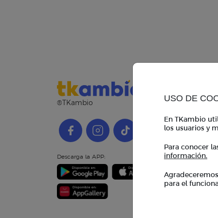
USO DE CO
®TKambio
En TKambio util
los usuarios y m
Para conocer la
información.
Descarga la APP:
Agradeceremos i
para el funcion