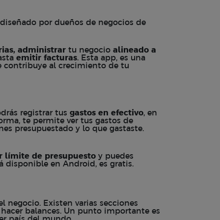
diseñado por dueños de negocios de
ias, administrar
tu negocio
alineado a
asta
emitir facturas
. Esta app, es una
 contribuye al crecimiento de tu
drás registrar tus
gastos en efectivo
, en
forma, te permite ver tus gastos de
nes presupuestado y lo que gastaste.
r límite de presupuesto
y puedes
á disponible en Android, es gratis.
l negocio. Existen varias secciones
ar hacer balances. Un punto importante es
er país del mundo.