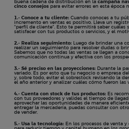
buena cadena de distribución en la
campaña na
cinco consejos
para evitar
errores
en esta época n
1.- Conoce a tu cliente:
Cuando conoces a tu públ
incremento en ventas es positivo. Lleva un regist
“perfil de cliente”. Esto te permitirá saber cuále
satisfacer con tus productos o servicios, y el mot
2.- Realiza seguimiento:
Luego de brindar una co
realizar un seguimiento para resolver dudas o br
Sabemos que no todas las ventas se llegan a conc
comunicación continua y efectiva con los prospe
3.- Sé preciso en las proyecciones:
Durante la pa
variado. Es por esto que tu negocio o empresa de
y, sobre todo, evitar el sobrestock revisando l
el año anterior y analizar cuáles cómo fueron las 
4.- Cuenta con stock de tus productos:
Es recom
con tus proveedores y valides el tiempo de llegad
aprovechar las oportunidades de manera eficiente
entregar la mercadería, puedas consultar con otr
de vender.
5.- Usa la tecnología:
En los procesos de venta y d
para reducir tiempo y capital humano en los proce