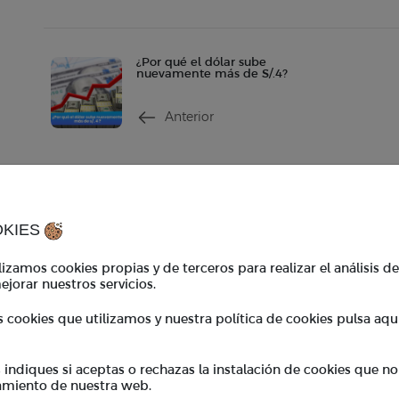
¿Por qué el dólar sube
nuevamente más de S/.4?
Anterior
Contacto
Ho
contacto@tkambio.com
Hor
OKIES
WhatsApp:
+51 986 767 908
Hor
izamos cookies propias y de terceros para realizar el análisis d
ejorar nuestros servicios.
TKambio
*En
s cookies que utilizamos y nuestra política de cookies pulsa aqu
coo
Empresas
Cupones
ndiques si aceptas o rechazas la instalación de cookies que no
BeneficiosTK
amiento de nuestra web.
Preguntas frecuentes