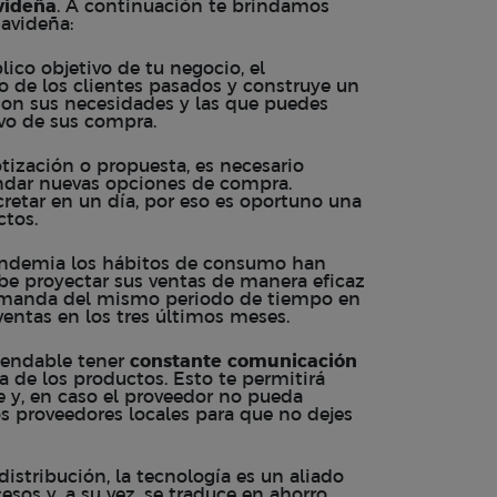
videña
. A continuación te brindamos
avideña:
ico objetivo de tu negocio, el
ro de los clientes pasados y construye un
s son sus necesidades y las que puedes
ivo de sus compra.
tización o propuesta, es necesario
indar nuevas opciones de compra.
retar en un día, por eso es oportuno una
ctos.
ndemia los hábitos de consumo han
be proyectar sus ventas de manera eficaz
a demanda del mismo periodo de tiempo en
ventas en los tres últimos meses.
endable tener
constante comunicación
a de los productos. Esto te permitirá
 y, en caso el proveedor no pueda
os proveedores locales para que no dejes
istribución, la tecnología es un aliado
sos y, a su vez, se traduce en ahorro