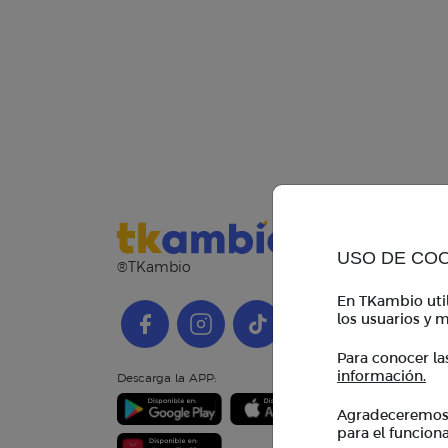
USO DE CO
®TKambio
En TKambio util
los usuarios y m
Para conocer la
información.
Descarga la APP:
Agradeceremos i
para el funcion