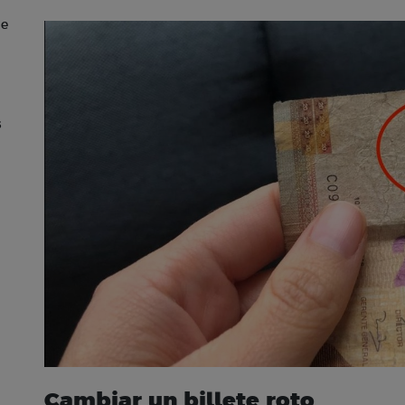
de
s
Cambiar un billete roto