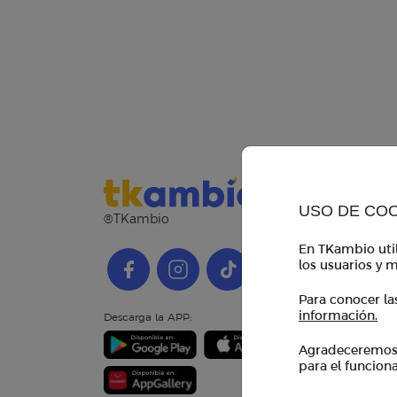
USO DE CO
®TKambio
En TKambio util
los usuarios y m
Para conocer la
información.
Descarga la APP:
Agradeceremos i
para el funcion