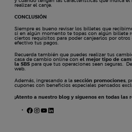
y cuando tengan las características que indica el
realizar el canje.
CONCLUSIÓN
Siempre es bueno revisar los billetes que recibimo
si en algún momento te topas con algún billete 
ciertos requisitos para poder canjearlos por otro
efectivo tus pagos.
Recuerda también que puedes realizar tus cambio
casa de cambio online con
el mejor tipo de cam
la SBS
para que tus operaciones sean seguras. De
web.
Además, ingresando a la
sección
promociones
, 
cupones con beneficios especiales pensados excl
¡Atento a nuestro blog y síguenos en todas las r
Facebook
Instagram
YouTube
LinkedIn