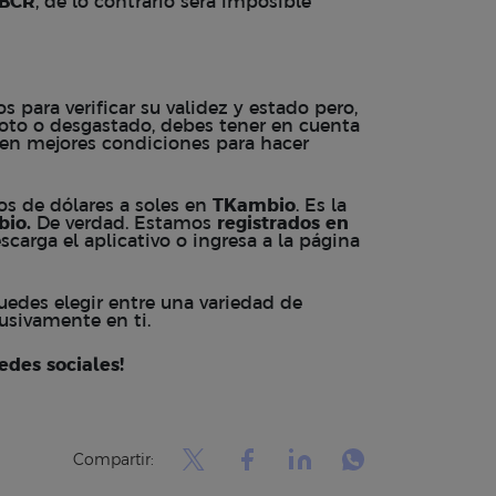
BCR
, de lo contrario será imposible
s para verificar su validez y estado pero,
roto o desgastado, debes tener en cuenta
s en mejores condiciones para hacer
s de dólares a soles en
TKambio
. Es la
bio
.
De verdad. Estamos
registrados en
scarga el
aplicativo
o ingresa a la
página
puedes elegir entre una variedad de
usivamente en ti.
edes sociales!
Compartir: