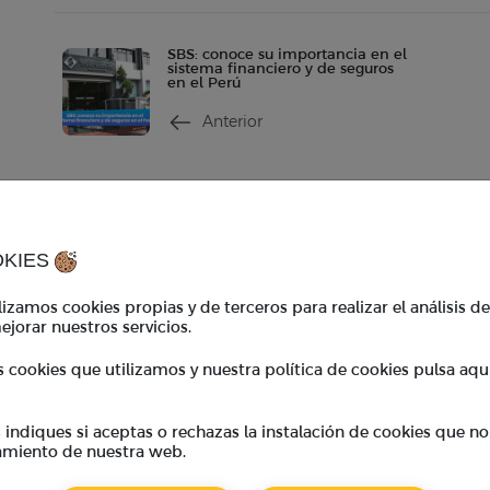
SBS: conoce su importancia en el
sistema financiero y de seguros
en el Perú
Anterior
Contacto
Ho
contacto@tkambio.com
Hor
OKIES
WhatsApp:
+51 986 767 908
Hor
izamos cookies propias y de terceros para realizar el análisis d
ejorar nuestros servicios.
TKambio
*En
s cookies que utilizamos y nuestra política de cookies pulsa aqu
coo
Empresas
Cupones
ndiques si aceptas o rechazas la instalación de cookies que no
BeneficiosTK
amiento de nuestra web.
Preguntas frecuentes
Calculadora de divisas