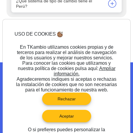
¿Qué sistema de tipo de cambio tiene el
Perú?
USO DE COOKIES
Comienza a cambiar
En TKambio utilizamos cookies propias y de
terceros para realizar el análisis de navegación
de los usuarios y mejorar nuestros servicios.
Para conocer las cookies que utilizamos y
nuestra política de cookies pulsa aquí:
Ampliar
Blog
Promociones
Preguntas frecuentes
información.
Agradeceremos indiques si aceptas o rechazas
Síguenos en
la instalación de cookies que no son necesarias
para el funcionamiento de nuestra web.
Rechazar
Aceptar
O si prefieres puedes personalizar la
®TKambio