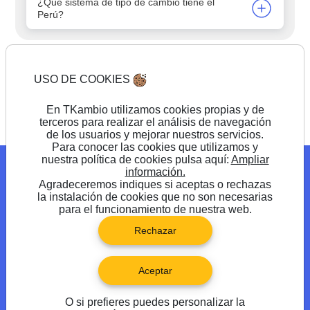
¿Qué sistema de tipo de cambio tiene el
Perú?
USO DE COOKIES
Comienza a cambiar
En TKambio utilizamos cookies propias y de
terceros para realizar el análisis de navegación
de los usuarios y mejorar nuestros servicios.
Para conocer las cookies que utilizamos y
nuestra política de cookies pulsa aquí:
Ampliar
Blog
Promociones
Preguntas frecuentes
información.
Agradeceremos indiques si aceptas o rechazas
Síguenos en
la instalación de cookies que no son necesarias
para el funcionamiento de nuestra web.
Rechazar
Aceptar
O si prefieres puedes personalizar la
®TKambio