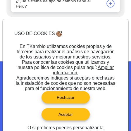
¿Qué sistema de tipo de cambio tiene el
Perú?
USO DE COOKIES
Comienza a cambiar
En TKambio utilizamos cookies propias y de
terceros para realizar el análisis de navegación
de los usuarios y mejorar nuestros servicios.
Para conocer las cookies que utilizamos y
nuestra política de cookies pulsa aquí:
Ampliar
Blog
Promociones
Preguntas frecuentes
información.
Agradeceremos indiques si aceptas o rechazas
Síguenos en
la instalación de cookies que no son necesarias
para el funcionamiento de nuestra web.
Rechazar
Aceptar
O si prefieres puedes personalizar la
®TKambio