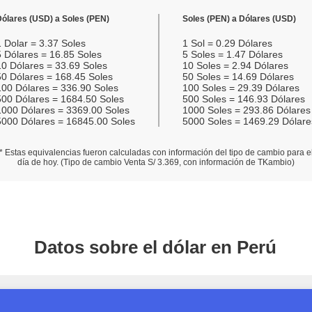
Dólares (USD) a Soles (PEN)
Soles (PEN) a Dólares (USD)
1
Dolar =
3.37
Soles
1
Sol =
0.29
Dólares
5
Dólares =
16.85
Soles
5
Soles =
1.47
Dólares
10
Dólares =
33.69
Soles
10
Soles =
2.94
Dólares
50
Dólares =
168.45
Soles
50
Soles =
14.69
Dólares
100
Dólares =
336.90
Soles
100
Soles =
29.39
Dólares
500
Dólares =
1684.50
Soles
500
Soles =
146.93
Dólares
1000
Dólares =
3369.00
Soles
1000
Soles =
293.86
Dólares
5000
Dólares =
16845.00
Soles
5000
Soles =
1469.29
Dólare
* Estas equivalencias fueron calculadas con información del tipo de cambio para e
día de hoy. (Tipo de cambio Venta S/
3.369
, con información de TKambio)
Datos sobre el dólar en Perú