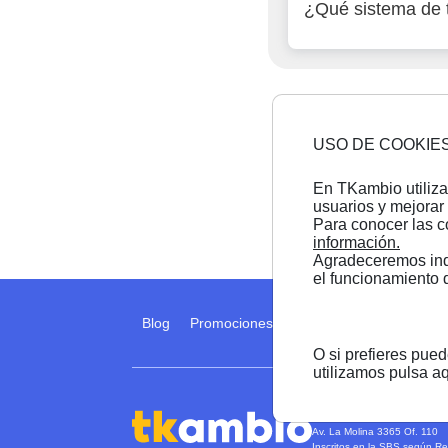
¿Qué sistema de t
USO DE COOKIE
En TKambio utiliza
usuarios y mejorar 
Para conocer las c
información.
Agradeceremos indi
el funcionamiento 
Blog
Promociones
Preguntas frecuentes
O si prefieres pue
utilizamos pulsa a
TK Business Online S.A.C -
Av. La Molina 3365 Of. 110
Inscritos en la SBS según R