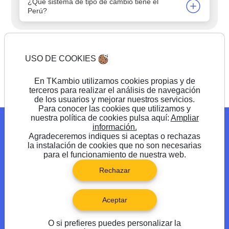
¿Qué sistema de tipo de cambio tiene el
Perú?
USO DE COOKIES
Comienza a cambiar
En TKambio utilizamos cookies propias y de
terceros para realizar el análisis de navegación
de los usuarios y mejorar nuestros servicios.
Para conocer las cookies que utilizamos y
nuestra política de cookies pulsa aquí:
Ampliar
Blog
Promociones
Preguntas frecuentes
información.
Agradeceremos indiques si aceptas o rechazas
Síguenos en
la instalación de cookies que no son necesarias
para el funcionamiento de nuestra web.
Rechazar
Aceptar
O si prefieres puedes personalizar la
®TKambio