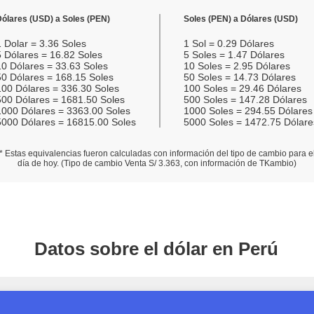
Dólares (USD) a Soles (PEN)
Soles (PEN) a Dólares (USD)
1
Dolar =
3.36
Soles
1
Sol =
0.29
Dólares
5
Dólares =
16.82
Soles
5
Soles =
1.47
Dólares
10
Dólares =
33.63
Soles
10
Soles =
2.95
Dólares
50
Dólares =
168.15
Soles
50
Soles =
14.73
Dólares
100
Dólares =
336.30
Soles
100
Soles =
29.46
Dólares
500
Dólares =
1681.50
Soles
500
Soles =
147.28
Dólares
1000
Dólares =
3363.00
Soles
1000
Soles =
294.55
Dólares
5000
Dólares =
16815.00
Soles
5000
Soles =
1472.75
Dólare
* Estas equivalencias fueron calculadas con información del tipo de cambio para e
día de hoy. (Tipo de cambio Venta S/
3.363
, con información de TKambio)
Datos sobre el dólar en Perú