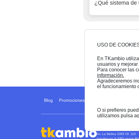
¿Qué sistema de t
USO DE COOKIE
En TKambio utiliza
usuarios y mejorar 
Para conocer las c
información.
Agradeceremos indi
el funcionamiento 
Blog
Promociones
Preguntas frecuentes
O si prefieres pue
utilizamos pulsa a
TK Business Online S.A.C -
Av. La Molina 3365 Of. 110
Inscritos en la SBS según R