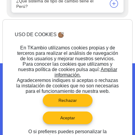
¿Qué sistema de tipo de cambio tiene el
Perú?
USO DE COOKIES
Comienza a cambiar
En TKambio utilizamos cookies propias y de
terceros para realizar el análisis de navegación
de los usuarios y mejorar nuestros servicios.
Para conocer las cookies que utilizamos y
nuestra política de cookies pulsa aquí:
Ampliar
Blog
Promociones
Preguntas frecuentes
información.
Agradeceremos indiques si aceptas o rechazas
Síguenos en
la instalación de cookies que no son necesarias
para el funcionamiento de nuestra web.
Rechazar
Aceptar
O si prefieres puedes personalizar la
®TKambio