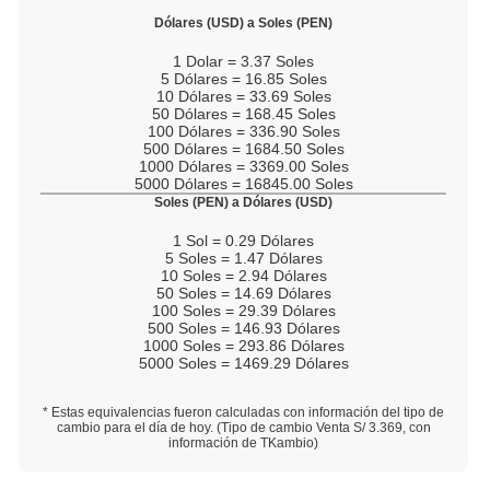
Dólares (USD) a Soles (PEN)
1
Dolar =
3.37
Soles
5
Dólares =
16.85
Soles
10
Dólares =
33.69
Soles
50
Dólares =
168.45
Soles
100
Dólares =
336.90
Soles
500
Dólares =
1684.50
Soles
1000
Dólares =
3369.00
Soles
5000
Dólares =
16845.00
Soles
Soles (PEN) a Dólares (USD)
1
Sol =
0.29
Dólares
5
Soles =
1.47
Dólares
10
Soles =
2.94
Dólares
50
Soles =
14.69
Dólares
100
Soles =
29.39
Dólares
500
Soles =
146.93
Dólares
1000
Soles =
293.86
Dólares
5000
Soles =
1469.29
Dólares
* Estas equivalencias fueron calculadas con información del tipo de
cambio para el día de hoy. (Tipo de cambio Venta S/
3.369
, con
información de TKambio)