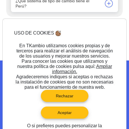
¿Qué sistema de tipo de cambio tiene el
Perú?
USO DE COOKIES
Comienza a cambiar
En TKambio utilizamos cookies propias y de
terceros para realizar el análisis de navegación
de los usuarios y mejorar nuestros servicios.
Para conocer las cookies que utilizamos y
nuestra política de cookies pulsa aquí:
Ampliar
Blog
Promociones
Preguntas frecuentes
información.
Agradeceremos indiques si aceptas o rechazas
Síguenos en
la instalación de cookies que no son necesarias
para el funcionamiento de nuestra web.
Rechazar
Aceptar
O si prefieres puedes personalizar la
®TKambio