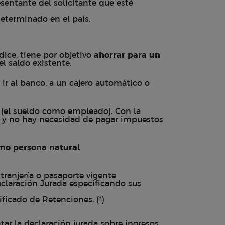
entante del solicitante que esté
determinado en el país.
ice, tiene por objetivo
ahorrar para un
el saldo existente.
ir al banco, a un cajero automático o
 (el sueldo como empleado). Con la
y no hay necesidad de pagar impuestos
omo persona natural
tranjería o pasaporte vigente
eclaración Jurada especificando sus
ificado de Retenciones. (*)
ar la declaración jurada sobre ingresos