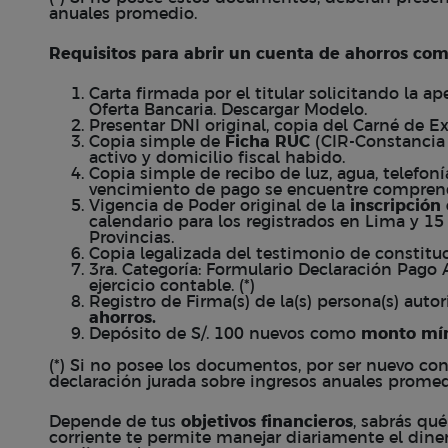
anuales promedio.
Requisitos para abrir un cuenta de ahorros com
Carta firmada por el titular solicitando la a
Oferta Bancaria. Descargar Modelo.
Presentar DNI original, copia del Carné de Ex
Copia simple de
Ficha RUC
(CIR-Constancia 
activo y domicilio fiscal habido.
Copia simple de recibo de luz, agua, telefoní
vencimiento de pago se encuentre comprend
Vigencia de Poder original de la
inscripció
calendario para los registrados en Lima y 15 
Provincias.
Copia legalizada del testimonio de constitu
3ra. Categoría: Formulario Declaración Pago
ejercicio contable. (*)
Registro de Firma(s) de la(s) persona(s) auto
ahorros.
Depósito de S/. 100 nuevos como
monto mín
(*) Si no posee los documentos, por ser nuevo con
declaración jurada sobre ingresos anuales prome
Depende de tus
objetivos financieros
, sabrás qué
corriente te permite manejar diariamente el diner