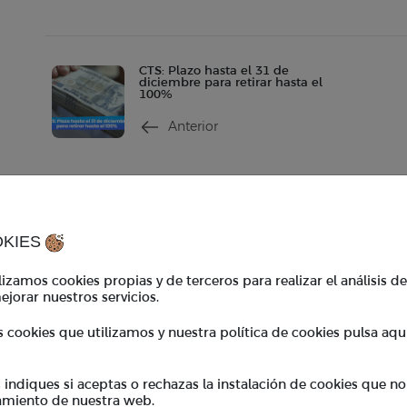
CTS: Plazo hasta el 31 de
diciembre para retirar hasta el
100%
Anterior
Contacto
Ho
contacto@tkambio.com
Hor
OKIES
WhatsApp:
+51 986 767 908
Hor
izamos cookies propias y de terceros para realizar el análisis d
ejorar nuestros servicios.
TKambio
*En
s cookies que utilizamos y nuestra política de cookies pulsa aqu
coo
Empresas
Cupones
ndiques si aceptas o rechazas la instalación de cookies que no
BeneficiosTK
amiento de nuestra web.