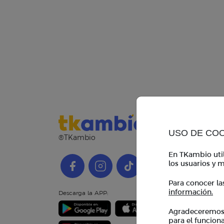
USO DE CO
®TKambio
En TKambio util
los usuarios y m
Para conocer la
información.
Descarga la APP:
Agradeceremos i
para el funcion