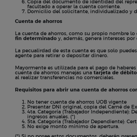
Copia del documento de identidad del repres
facultado a operar la cuenta corriente.
Domicilio del solicitante, individualizado y 
Cuenta de ahorros
La cuenta de ahorros, como su propio nombre lo d
fin determinado
y, además, genera intereses por 
La pecualirdad de esta cuenta es que solo puedes 
agente para retirar o depositar dinero.
Mayormente es utilizada para el pago de haberes
cuenta de ahorros manejas una
tarjeta de débito
al realizar transferencias no comerciales.
Requisitos para abrir una cuenta de ahorros c
No tener cuenta de ahorros UOB vigente
Presentar DNI original, copia del Carné de Ex
4ta. Categoría (Trabajador Independiente): D
ingresos anuales. (*)
5ta. Categoría (Trabajador Dependiente): Cert
No exige monto mínimo de apertura.
(*) Si no posee estos documentos, deberán present