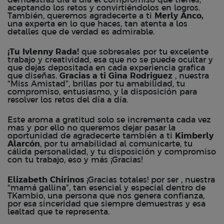
demuestras día a día el compromiso que tienes,
aceptando los retos y convirtiéndolos en logros.
También, queremos agradecerte a ti
Merly Anco,
una experta en lo que haces, tan atenta a los
detalles que de verdad es admirable.
¡Tu Ivlenny Rada!
que sobresales por tu excelente
trabajo y creatividad, esa que no se puede ocultar y
que dejas depositada en cada experiencia grafica
que diseñas.
Gracias a ti Gina Rodriguez
, nuestra
“Miss Amistad”, brillas por tu amabilidad, tu
compromiso, entusiasmo, y la disposición para
resolver los retos del día a día.
Este aroma a gratitud solo se incrementa cada vez
mas y por ello no queremos dejar pasar la
oportunidad de agradecerte también a ti
Kimberly
Alarcón
, por tu amabilidad al comunicarte, tu
cálida personalidad, y tu disposición y compromiso
con tu trabajo, eso y más ¡Gracias!
Elizabeth Chirinos
¡Gracias totales! por ser , nuestra
“mamá gallina”, tan esencial y especial dentro de
TKambio, una persona que nos genera confianza,
por esa sinceridad que siempre demuestras y esa
lealtad que te representa.