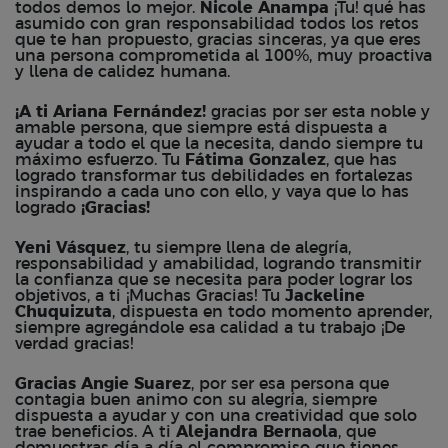
todos demos lo mejor.
Nicole Anampa
¡Tu! qué has
asumido con gran responsabilidad todos los retos
que te han propuesto, gracias sinceras, ya que eres
una persona comprometida al 100%, muy proactiva
y llena de calidez humana.
¡A ti Ariana Fernández!
gracias por ser esta noble y
amable persona, que siempre está dispuesta a
ayudar a todo el que la necesita, dando siempre tu
máximo esfuerzo. Tu
Fátima Gonzalez
, que has
logrado transformar tus debilidades en fortalezas
inspirando a cada uno con ello, y vaya que lo has
logrado
¡Gracias!
Yeni Vásquez
, tu siempre llena de alegría,
responsabilidad y amabilidad, logrando transmitir
la confianza que se necesita para poder lograr los
objetivos, a ti ¡Muchas Gracias! Tu
Jackeline
Chuquizuta
, dispuesta en todo momento aprender,
siempre agregándole esa calidad a tu trabajo ¡De
verdad gracias!
Gracias Angie Suarez
, por ser esa persona que
contagia buen animo con su alegría, siempre
dispuesta a ayudar y con una creatividad que solo
trae beneficios. A ti
Alejandra Bernaola
, que