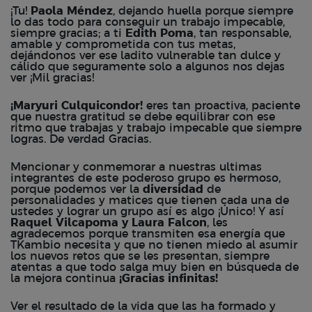
¡Tu!
Paola Méndez
, dejando huella porque siempre
lo das todo para conseguir un trabajo impecable,
siempre gracias; a ti
Edith Poma
, tan responsable,
amable y comprometida con tus metas,
dejándonos ver ese ladito vulnerable tan dulce y
cálido que seguramente solo a algunos nos dejas
ver ¡Mil gracias!
¡Maryuri Culquicondor!
eres tan proactiva, paciente
que nuestra gratitud se debe equilibrar con ese
ritmo que trabajas y trabajo impecable que siempre
logras. De verdad Gracias.
Mencionar y conmemorar a nuestras ultimas
integrantes de este poderoso grupo es hermoso,
porque podemos ver la
diversidad
de
personalidades y matices que tienen cada una de
ustedes y lograr un grupo así es algo ¡Único! Y así
Raquel Vilcapoma y Laura Falcon
, les
agradecemos porque transmiten esa energía que
TKambio necesita y que no tienen miedo al asumir
los nuevos retos que se les presentan, siempre
atentas a que todo salga muy bien en búsqueda de
la mejora continua
¡Gracias infinitas!
Ver el resultado de la vida que las ha formado y