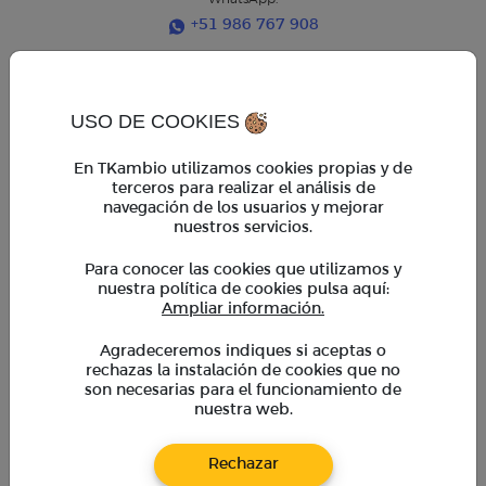
+51 986 767 908
Horarios de atención
Horario regular:
USO DE COOKIES
Lun. a Vie. 9am - 6pm
Horario extendido:
En TKambio utilizamos cookies propias y de
Lun. a Vie. 6pm - 7pm
terceros para realizar el análisis de
Sáb. 9am - 2pm
navegación de los usuarios y mejorar
*En horario extendido, operaciones mayores a $ 5,000
requieren coordinación previa con un asesor
nuestros servicios.
Para conocer las cookies que utilizamos y
TKambio
nuestra política de cookies pulsa aquí:
Empresas
Ampliar información.
Cupones
BeneficiosTK
Agradeceremos indiques si aceptas o
rechazas la instalación de cookies que no
Preguntas frecuentes
son necesarias para el funcionamiento de
Calculadora de divisas
nuestra web.
Blog
Rechazar