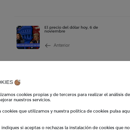
El precio del dólar hoy, 6 de
noviembre
Anterior
Contacto
Ho
contacto@tkambio.com
Hor
OKIES
WhatsApp:
+51 986 767 908
Hor
izamos cookies propias y de terceros para realizar el análisis d
ejorar nuestros servicios.
TKambio
*En
s cookies que utilizamos y nuestra política de cookies pulsa aqu
coo
Empresas
Cupones
ndiques si aceptas o rechazas la instalación de cookies que no
BeneficiosTK