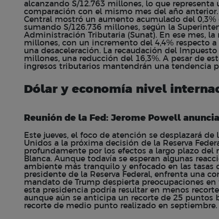
alcanzando S/12.763 millones, lo que representa 
comparación con el mismo mes del año anterior.
Central mostró un aumento acumulado del 0,3% e
sumando S/126.736 millones, según la Superinte
Administración Tributaria (Sunat). En ese mes, la
millones, con un incremento del 4,4% respecto a
una desaceleración. La recaudación del Impuesto 
millones, una reducción del 16,3%. A pesar de est
ingresos tributarios mantendrán una tendencia po
Dólar y economía nivel interna
Reunión de la Fed: Jerome Powell anuncia
Este jueves, el foco de atención se desplazará de 
Unidos a la próxima decisión de la Reserva Feder
profundamente por los efectos a largo plazo del 
Blanca. Aunque todavía se esperan algunas reaccio
ambiente más tranquilo y enfocado en las tasas d
presidente de la Reserva Federal, enfrenta una c
mandato de Trump despierta preocupaciones en tor
esta presidencia podría resultar en menos recorte
aunque aún se anticipa un recorte de 25 puntos b
recorte de medio punto realizado en septiembre.