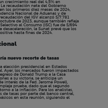
un crecimiento real del 4,5% en
 La recaudación neta del Gobierno
n los primeros diez meses de 2024,
ndencia Nacional de Aduanas y de
 recaudación del IGV alcanzó S/7.781
 octubre de 2023, aunque también refleja
Selectivo al Consumo (ISC) fue de S/694
a desaceleración, la Sunat prevé que los
sitiva hasta fines de 2024.
cional
ría nuevo recorte de tasas
la elección presidencial en Estados
al. Ayer, los mercados fueron impactados
regreso de Donald Trump a la Casa
nes a su victoria, se anticipa un
e interés de la Fed. Jerome Powell,
ompleja prueba, dado que el segundo
no a la inflación. Para los analistas,
s de tasas por parte del banco central,
ásicos en esta reunión, siguiendo el