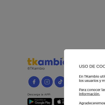
USO DE CO
®TKambio
En TKambio util
los usuarios y m
Para conocer la
información.
Descarga la APP:
Agradeceremos i