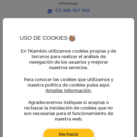
WhatsApp:
+51 986 767 908
Horarios de atención
Horario regular:
USO DE COOKIES
Lun. a Vie. 9am - 6pm
Horario extendido:
En TKambio utilizamos cookies propias y de
Lun. a Vie. 6pm - 7pm
terceros para realizar el análisis de
Sáb. 9am - 2pm
navegación de los usuarios y mejorar
*En horario extendido, operaciones mayores a $ 5,000
requieren coordinación previa con un asesor
nuestros servicios.
Para conocer las cookies que utilizamos y
TKambio
nuestra política de cookies pulsa aquí:
Empresas
Ampliar información.
Cupones
BeneficiosTK
Agradeceremos indiques si aceptas o
rechazas la instalación de cookies que no
Preguntas frecuentes
son necesarias para el funcionamiento de
Calculadora de divisas
nuestra web.
Blog
Rechazar