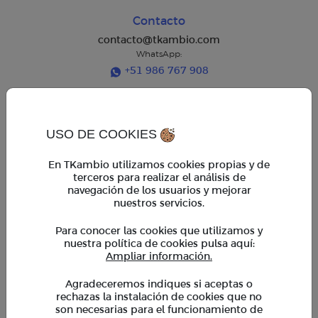
Contacto
contacto@tkambio.com
WhatsApp:
+51 986 767 908
Horarios de atención
Horario regular:
USO DE COOKIES
Lun. a Vie. 9am - 6pm
Horario extendido:
En TKambio utilizamos cookies propias y de
Lun. a Vie. 6pm - 7pm
terceros para realizar el análisis de
Sáb. 9am - 2pm
navegación de los usuarios y mejorar
*En horario extendido, operaciones mayores a $ 5,000
requieren coordinación previa con un asesor
nuestros servicios.
Para conocer las cookies que utilizamos y
TKambio
nuestra política de cookies pulsa aquí:
Empresas
Ampliar información.
Cupones
BeneficiosTK
Agradeceremos indiques si aceptas o
rechazas la instalación de cookies que no
Preguntas frecuentes
son necesarias para el funcionamiento de
Calculadora de divisas