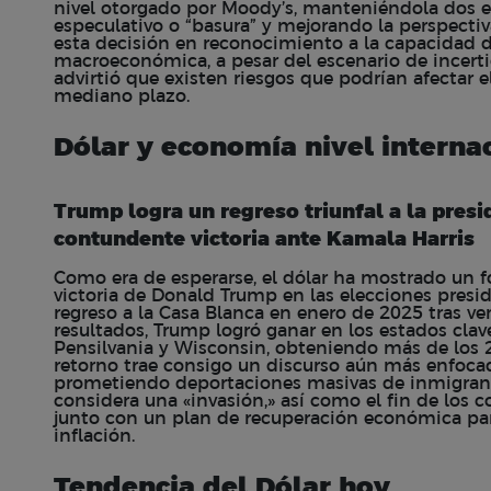
nivel otorgado por Moody’s, manteniéndola dos 
especulativo o “basura” y mejorando la perspectiv
esta decisión en reconocimiento a la capacidad de
macroeconómica, a pesar del escenario de incerti
advirtió que existen riesgos que podrían afecta
mediano plazo.
Dólar y economía nivel interna
Trump logra un regreso triunfal a la pres
contundente victoria ante Kamala Harris
Como era de esperarse, el dólar ha mostrado un fo
victoria de Donald Trump en las elecciones presi
regreso a la Casa Blanca en enero de 2025 tras ve
resultados, Trump logró ganar en los estados clave
Pensilvania y Wisconsin, obteniendo más de los 2
retorno trae consigo un discurso aún más enfocad
prometiendo deportaciones masivas de inmigran
considera una «invasión,» así como el fin de los c
junto con un plan de recuperación económica para
inflación.
Tendencia del Dólar hoy