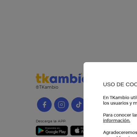
USO DE CO
®TKambio
En TKambio util
los usuarios y m
Para conocer la
información.
Descarga la APP:
Agradeceremos i