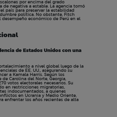
escalones por encima del grado
a de negativa a estable. La agencia tomó
l país para preservar la estabilidad
dumbre política. No obstante, Fitch
r el desempeño económico de Perú en el
cional
idencia de Estados Unidos con una
rtalecimiento a nivel global luego de la
denciales de EE. UU., asegurando su
ncer a Kamala Harris. Según los
 de Carolina del Norte, Georgia,
70 votos electorales necesarios. Su
o en restricciones migratorias,
tes indocumentados, a quienes
onflictos en Ucrania y Medio Oriente,
 enfrentar los años recientes de alta