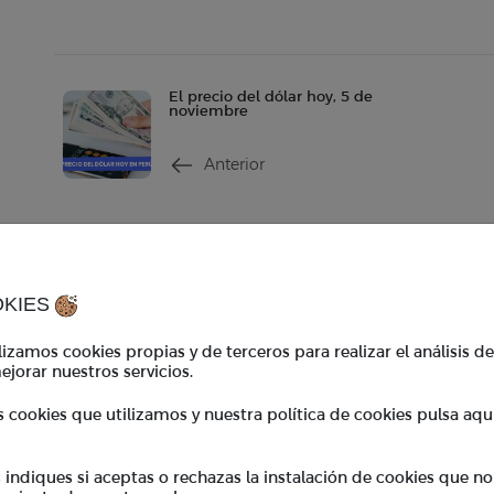
El precio del dólar hoy, 5 de
noviembre
Anterior
Contacto
Ho
contacto@tkambio.com
Hor
OKIES
WhatsApp:
+51 986 767 908
Hor
izamos cookies propias y de terceros para realizar el análisis d
ejorar nuestros servicios.
TKambio
*En
s cookies que utilizamos y nuestra política de cookies pulsa aqu
coo
Empresas
Cupones
ndiques si aceptas o rechazas la instalación de cookies que no
BeneficiosTK