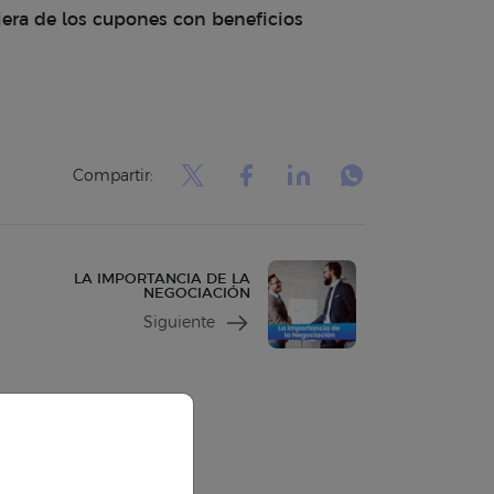
era de los cupones con beneficios
Compartir:
LA IMPORTANCIA DE LA
NEGOCIACIÓN
Siguiente
rarios de atención
ario regular:
Lun. a Vie. 9am - 6pm