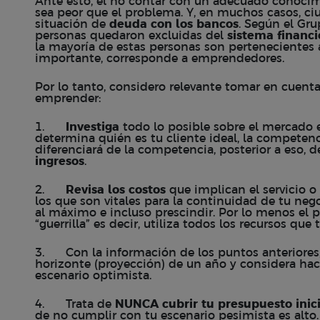
Ante esto, el no contar con un adecuado conocimi
sea peor que el problema. Y, en muchos casos, c
situación de
deuda con los bancos
. Según el Gr
personas quedaron excluidas del
sistema financi
la mayoría de estas personas son pertenecientes a
importante, corresponde a emprendedores.
Por lo tanto, considero relevante tomar en cuen
emprender:
1.
Investiga
todo lo posible sobre el mercado e
determina quién es tu cliente ideal, la competenc
diferenciará de la competencia, posterior a eso, 
ingresos
.
2.
Revisa los costos
que implican el servicio o
los que son vitales para la continuidad de tu neg
al máximo e incluso prescindir. Por lo menos el p
“guerrilla” es decir, utiliza todos los recursos que 
3. Con la información de los puntos anteriores
horizonte (proyección) de un año y considera hac
escenario optimista.
4. Trata de
NUNCA cubrir tu presupuesto inic
de no cumplir con tu escenario pesimista es alto. 