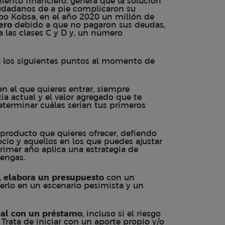
ento financiero, genera que la solución
iudadanos de a pie complicaron su
upo Kobsa, en el año 2020 un millón de
ero
debido a que no pagaron sus deudas,
 las clases C y D y, un número
ta los siguientes puntos al momento de
n el que quieres entrar, siempre
ia actual y el valor agregado que te
determinar cuáles serían tus primeros
 producto que quieres ofrecer, defiendo
ocio y aquellos en los que puedes ajustar
rimer año aplica una estrategia de
tengas.
,
elabora un presupuesto
con un
erlo en un escenario pesimista y un
ial con un préstamo
, incluso si el riesgo
Trata de iniciar con un aporte propio y/o