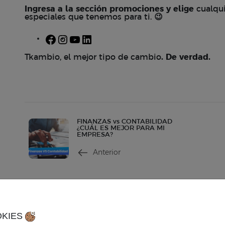
Ingresa a la sección
promociones
y elige
cualqui
especiales que tenemos para ti.
😉
Facebook
Instagram
YouTube
LinkedIn
Tkambio, el mejor tipo de cambio
. De verdad.
FINANZAS vs CONTABILIDAD
¿CUÁL ES MEJOR PARA MI
EMPRESA?
Anterior
Contacto
Ho
contacto@tkambio.com
Hor
OKIES
WhatsApp: