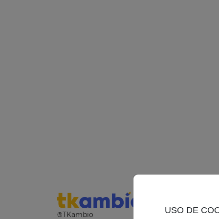
USO DE CO
®TKambio