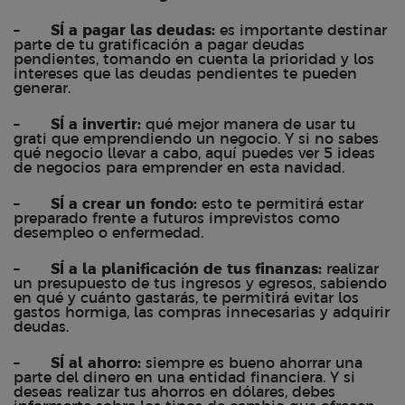
–
SÍ a pagar las deudas:
es importante destinar
parte de tu gratificación a pagar deudas
pendientes, tomando en cuenta la prioridad y los
intereses que las deudas pendientes te pueden
generar.
–
SÍ a invertir:
qué mejor manera de usar tu
grati que emprendiendo un negocio. Y si no sabes
qué negocio llevar a cabo,
aquí
puedes ver 5 ideas
de negocios para emprender en esta navidad.
–
SÍ a crear un fondo:
esto te permitirá estar
preparado frente a futuros imprevistos como
desempleo o enfermedad.
–
SÍ a la planificación de tus finanzas:
realizar
un presupuesto de tus ingresos y egresos, sabiendo
en qué y cuánto gastarás, te permitirá evitar los
gastos hormiga
, las compras innecesarias y adquirir
deudas.
–
SÍ al ahorro:
siempre es bueno
ahorrar
una
parte del dinero en una entidad financiera. Y si
deseas realizar tus ahorros en dólares, debes