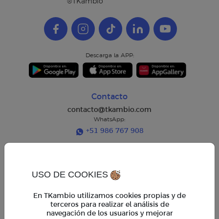
®TKambio
Descarga la APP:
Contacto
contacto@tkambio.com
WhatsApp:
+51 986 767 908
Horarios de atención
Horario regular:
USO DE COOKIES
Lun. a Vie. 9am - 6pm
Horario extendido:
En TKambio utilizamos cookies propias y de
Lun. a Vie. 6pm - 7pm
terceros para realizar el análisis de
Sáb. 9am - 2pm
navegación de los usuarios y mejorar
*En horario extendido, operaciones mayores a $ 5,000