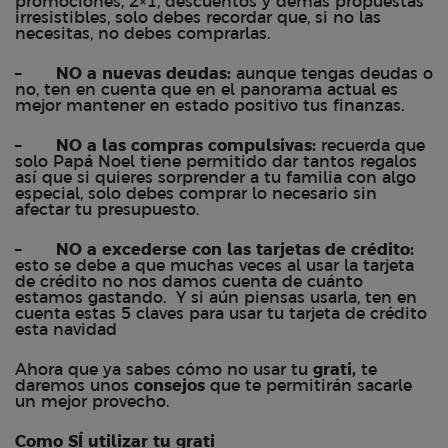
promociones, 2×1, descuentos y demás propuestas
irresistibles, solo debes recordar que, si no las
necesitas, no debes comprarlas.
–
NO a nuevas deudas:
aunque tengas deudas o
no, ten en cuenta que en el panorama actual es
mejor mantener en estado positivo tus finanzas.
–
NO a las compras compulsivas:
recuerda que
solo Papá Noel tiene permitido dar tantos regalos
así que si quieres sorprender a tu familia con algo
especial, solo debes comprar lo necesario sin
afectar tu presupuesto.
–
NO a excederse con las tarjetas de crédito:
esto se debe a que muchas veces al usar la tarjeta
de crédito no nos damos cuenta de cuánto
estamos gastando.
Y si aún piensas usarla, ten en
cuenta estas
5 claves para usar tu tarjeta de crédito
esta navidad
Ahora que ya sabes cómo no usar tu
grati,
te
daremos unos
consejos
que te permitirán sacarle
un mejor provecho.
Como SÍ utilizar tu grati