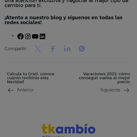
una atención exclusiva y negociar el mejor tipo de
cambio para ti.
¡Atento a nuestro blog y síguenos en todas las
redes sociales!
Facebook
Instagram
YouTube
LinkedIn
Compartir:
Calcula tu Grati: conoce
Vacaciones 2022: cómo
cuánto recibirás esta
conseguir vuelos al mejor
Navidad
precio
Anterior
Siguiente