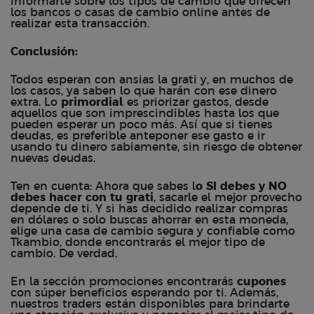
informarte sobre los tipos de cambio que ofrecen
los bancos o casas de cambio online antes de
realizar esta transacción.
Conclusión:
Todos esperan con ansias la grati y, en muchos de
los casos, ya saben lo que harán con ese dinero
extra. Lo
primordial
es priorizar gastos, desde
aquellos que son imprescindibles hasta los que
pueden esperar un poco más. Así que si tienes
deudas, es preferible anteponer ese gasto e ir
usando tu dinero sabiamente, sin riesgo de obtener
nuevas deudas.
Ten en cuenta: Ahora que sabes l
o SI debes y NO
debes hacer con tu grati
, sacarle el mejor provecho
depende de ti. Y si has decidido realizar compras
en dólares o solo buscas ahorrar en esta moneda,
elige una casa de cambio segura y confiable como
Tkambio
, donde encontrarás el mejor tipo de
cambio. De verdad.
En la sección
promociones
encontrarás
cupones
con súper beneficios esperando por ti. Además,
nuestros traders están disponibles para brindarte