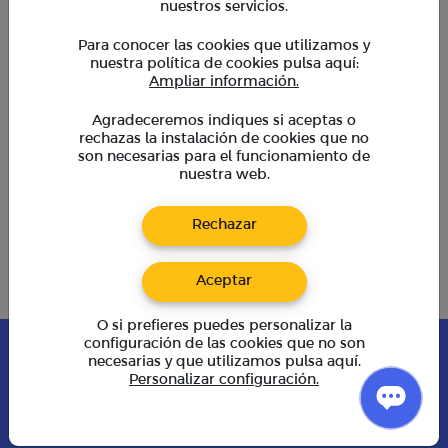
requieren coordinación previa con un asesor
nuestros servicios.
Para conocer las cookies que utilizamos y
TKambio
nuestra política de cookies pulsa aquí:
Empresas
Ampliar información.
Cupones
BeneficiosTK
Agradeceremos indiques si aceptas o
rechazas la instalación de cookies que no
Preguntas frecuentes
son necesarias para el funcionamiento de
Calculadora de divisas
nuestra web.
Blog
Rechazar
Libro de
reclamaciones
Aceptar
O si prefieres puedes personalizar la
configuración de las cookies que no son
TK Business Online S.A.C - RUC: 20602202373
necesarias y que utilizamos pulsa aquí.
Av. La Molina 3365 Of. 110 Inscritos en la SBS según
Resolución N° 03054-2017
Personalizar configuración.
Terminos y condiciones
-
Políticas de Privacidad
-
Políticas de Cookies
-
Políticas de la seguridad de la información