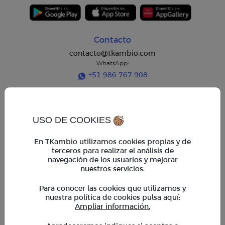
Contacto
contacto@tkambio.com
WhatsApp:
+51 986 767 908
Horarios de atención
Horario regular:
USO DE COOKIES
Lun. a Vie. 9am - 6pm
Horario extendido:
En TKambio utilizamos cookies propias y de
Lun. a Vie. 6pm - 7pm
terceros para realizar el análisis de
Sáb. 9am - 2pm
navegación de los usuarios y mejorar
*En horario extendido, operaciones mayores a $ 5,000
requieren coordinación previa con un asesor
nuestros servicios.
Para conocer las cookies que utilizamos y
TKambio
nuestra política de cookies pulsa aquí:
Empresas
Ampliar información.
Cupones