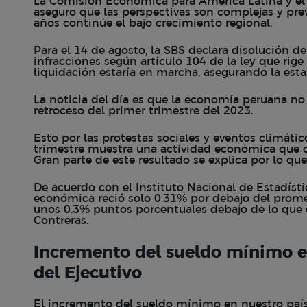
La Comisión Económica para América Latina y el C
aseguro que las perspectivas son complejas y pr
años continúe el bajo crecimiento regional.
Para el 14 de agosto, la SBS declara disolución de
infracciones según artículo 104 de la ley que rige
liquidación estaría en marcha, asegurando la esta
La noticia del día es que la economía peruana n
retroceso del primer trimestre del 2023.
Esto por las protestas sociales y eventos climáti
trimestre muestra una actividad económica que 
Gran parte de este resultado se explica por lo qu
De acuerdo con el Instituto Nacional de Estadístic
económica reció solo 0.31% por debajo del prome
unos 0.3% puntos porcentuales debajo de lo que 
Contreras.
Incremento del sueldo mínimo e
del Ejecutivo
El incremento del sueldo mínimo en nuestro país