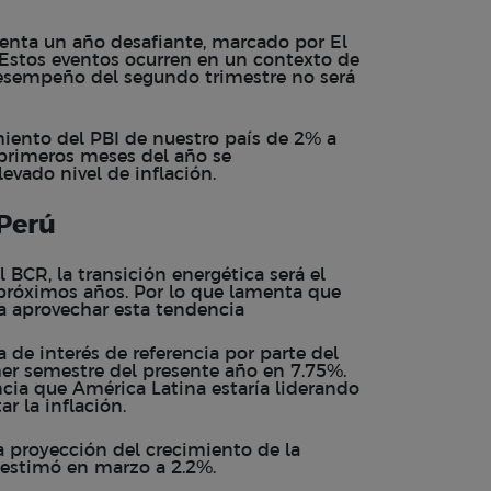
renta un año desafiante, marcado por El
u. Estos eventos ocurren en un contexto de
l desempeño del segundo trimestre no será
miento del PBI de nuestro país de 2% a
 primeros meses del año se
evado nivel de inflación.
 Perú
 BCR, la transición energética será el
próximos años. Por lo que lamenta que
a aprovechar esta tendencia
a de interés de referencia por parte del
er semestre del presente año en 7.75%.
encia que América Latina estaría liderando
r la inflación.
a proyección del crecimiento de la
estimó en marzo a 2.2%.