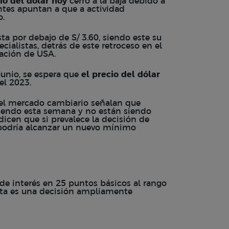
io del dólar hoy
cerro a la baja debido a
ntes apuntan a que a actividad
o.
ta por debajo de S/ 3.60, siendo este su
cialistas, detrás de este retroceso en el
lación de USA.
junio, se espera que
el precio del dólar
 el 2023.
 del mercado cambiario señalan que
ciendo esta semana y no están siendo
dicen que si prevalece la decisión de
odría alcanzar un nuevo mínimo
a de interés en 25 puntos básicos al rango
sta es una decisión ampliamente