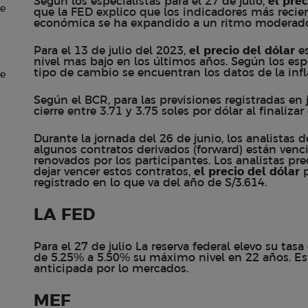
Según los especialistas para el 27 de julio,
el prec
de
que la FED explico que los indicadores más recie
económica se ha expandido a un ritmo moderad
Para el 13 de julio del 2023,
el precio del dólar
es
nivel mas bajo en los últimos años. Según los espe
tipo de cambio se encuentran los datos de la inf
de
Según el BCR, para las previsiones registradas en 
cierre entre 3.71 y 3.75 soles por dólar al finalizar
Durante la jornada del 26 de junio, los analistas
algunos contratos derivados (forward) están ven
renovados por los participantes. Los analistas pre
dejar vencer estos contratos,
el precio del dólar
p
registrado en lo que va del año de S/3.614.
LA FED
Para el 27 de julio La reserva federal elevo su tas
de 5.25% a 5.50% su máximo nivel en 22 años. E
anticipada por lo mercados.
MEF