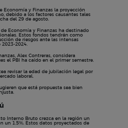
de Economía y Finanzas la proyección
, debido a los factores causantes tales
echa del 29 de agosto.
io de Economía y Finanzas ha destinado
gionales. Estos fondos tendrán como
cción de riesgos ante las intensas
do 2023-2024.
nanzas, Alex Contreras, considera
es el PBI ha caído en el primer semestre.
a revisar la edad de jubilación legal por
ercado laboral.
ugieren que está propuesta sea bien
njusta.
rú
to Interno Bruto crezca en la región un
n un 1.5%. Estos datos proyectados de