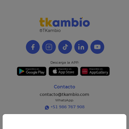
®TKambio
Descarga la APP:
Contacto
contacto@tkambio.com
WhatsApp:
+51 986 767 908
Horarios de atención