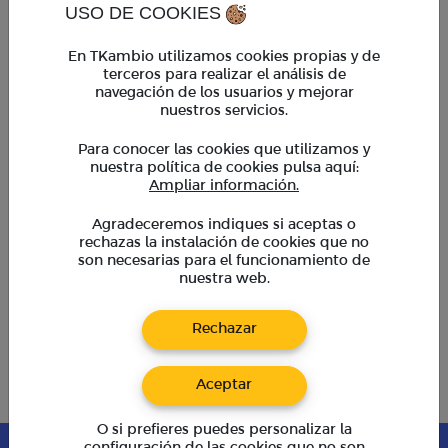
Horario regular:
USO DE COOKIES
Lun. a Vie. 9am - 6pm
Horario extendido:
En TKambio utilizamos cookies propias y de
Lun. a Vie. 6pm - 7pm
terceros para realizar el análisis de
Sáb. 9am - 2pm
navegación de los usuarios y mejorar
*En horario extendido, operaciones mayores a $ 5,000
requieren coordinación previa con un asesor
nuestros servicios.
Para conocer las cookies que utilizamos y
TKambio
nuestra política de cookies pulsa aquí:
Empresas
Ampliar información.
Cupones
BeneficiosTK
Agradeceremos indiques si aceptas o
rechazas la instalación de cookies que no
Preguntas frecuentes
son necesarias para el funcionamiento de
Calculadora de divisas
nuestra web.
Blog
Rechazar
Libro de
reclamaciones
Aceptar
O si prefieres puedes personalizar la